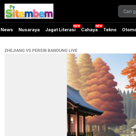
News
Nusaraya
Jagat Literasi
Cahaya
Tekno
Otomo
ZHEJIANG VS PERSIB BANDUNG LIVE