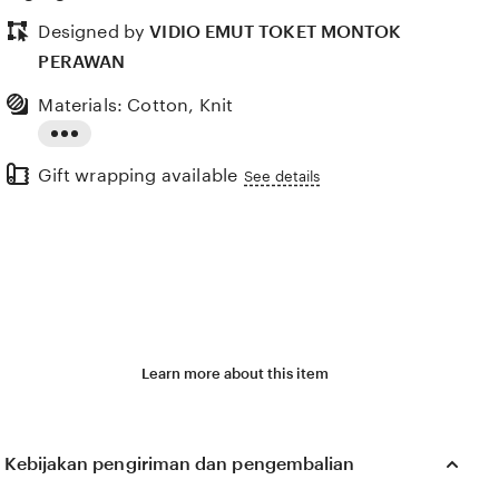
Designed by
VIDIO EMUT TOKET MONTOK
PERAWAN
Materials: Cotton, Knit
5)
Value (99)
Comfort (53)
Ease of use (12)
Condition (2)
Read
Gift wrapping available
the
See details
full
description
Learn more about this item
Kebijakan pengiriman dan pengembalian