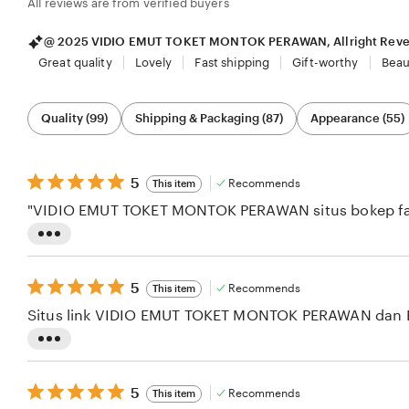
All reviews are from verified buyers
@ 2025 VIDIO EMUT TOKET MONTOK PERAWAN, Allright Reve
Great quality
Lovely
Fast shipping
Gift-worthy
Beau
Filter
Quality (99)
Shipping & Packaging (87)
Appearance (55)
by
category
5
5
Recommends
This item
out
"VIDIO EMUT TOKET MONTOK PERAWAN situs bokep favor
of
5
stars
L
i
5
5
Recommends
This item
s
out
Situs link VIDIO EMUT TOKET MONTOK PERAWAN dan Ep
of
t
5
i
stars
L
n
i
5
g
5
Recommends
This item
s
out