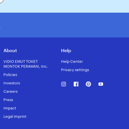
X
About
Help
VIDIO EMUT TOKET
Help Center
MONTOK PERAWAN, Inc.
Privacy settings
Policies
Instagram
Facebook
Pinterest
Youtube
Investors
Careers
Press
Impact
Legal imprint