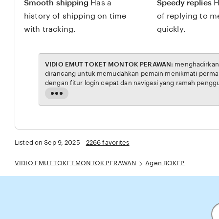
Smooth shipping
Has a
Speedy replies
H
history of shipping on time
of replying to 
with tracking.
quickly.
VIDIO EMUT TOKET MONTOK PERAWAN:
menghadirkan link resmi untuk akses situs BOKEP. Platform ini
dirancang untuk memudahkan pemain menikmati permainan BOKEP dengan aman dan transparan, lengkap
dengan fitur login cepat dan navigasi yang ramah pengguna. Setiap transaksi dijamin aman, sementara update
hasil dan informasi permainan selalu tersedia secara real-time. Dengan VIDIO EMUT TOKET MONTOK
Read
PERAWAN, pengguna bisa merasakan pengalaman bermain Eporner yang nyaman, adil, dan terpercaya,
the
menjadikannya pilihan utama bagi pec
full
description
Listed on Sep 9, 2025
2266 favorites
VIDIO EMUT TOKET MONTOK PERAWAN
Agen BOKEP
En