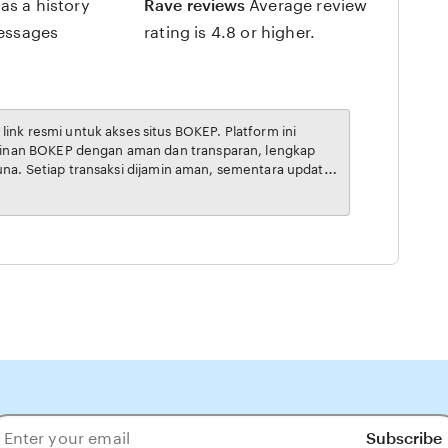
as a history
Rave reviews
Average review
messages
rating is 4.8 or higher.
inta BOKEP online di Indonesia.
Subscribe
ter