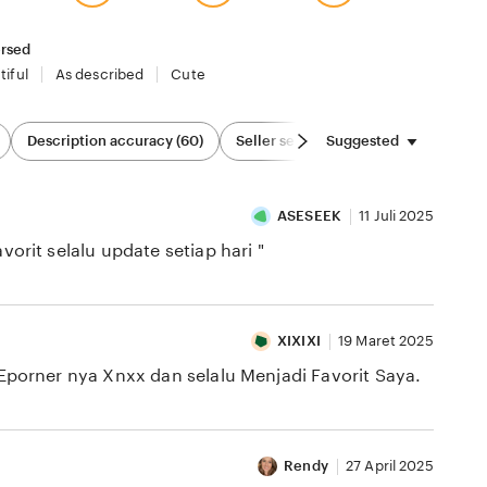
rsed
tiful
As described
Cute
Suggested
Description accuracy (60)
Seller service (82)
Sizing & Fit (2
ASESEEK
11 Juli 2025
it selalu update setiap hari "
XIXIXI
19 Maret 2025
orner nya Xnxx dan selalu Menjadi Favorit Saya.
Rendy
27 April 2025