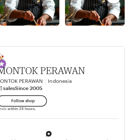
 MONTOK PERAWAN
 MONTOK PERAWAN
|
Indonesia
️ sales
Since 2005
Follow shop
ponds
within 24 hours.