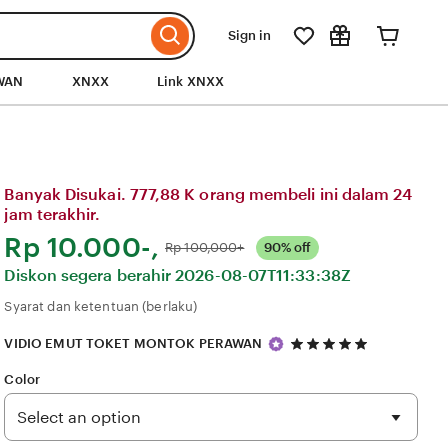
Sign in
WAN
XNXX
Link XNXX
Banyak Disukai. 777,88 K orang membeli ini dalam 24
jam terakhir.
Harga:
Rp 10.000-,
Normal:
Rp 100,000+
90% off
Diskon segera berahir
2026-08-07T11:33:38Z
Syarat dan ketentuan (berlaku)
5
VIDIO EMUT TOKET MONTOK PERAWAN
out
of
Color
5
stars