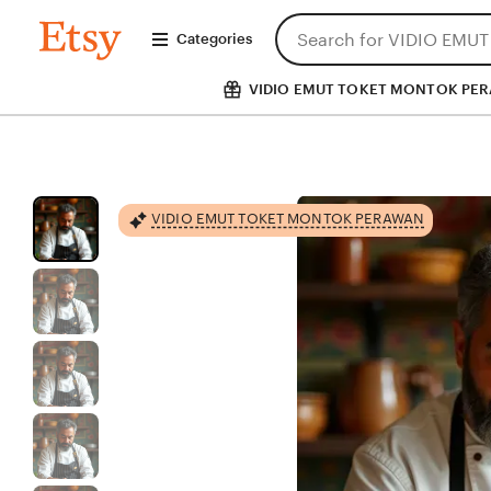
Skip
Search
VIDIO
to
Categories
EMUT
for
TOKET
Content
items
MONTOK
or
VIDIO EMUT TOKET MONTOK PE
PERAWAN
shops
VIDIO EMUT TOKET MONTOK PERAWAN