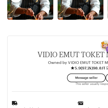
R
e
I
e
w
n
b
d
y
y
A
l
i
k
VIDIO EMUT TOKET
o
l
Owned by VIDIO EMUT TOKET
5.9
(97.2k)
98.8JT ☑
o
Message seller
This seller usually res