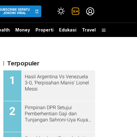
SUBSCRIBE SEPATU
JOKOWI VIRAL
alth
Money
Properti
Edukasi
Travel
Terpopuler
Hasil Argentina Vs Venezuela
1
3-0, 'Perpisahan Manis' Lionel
Messi
Pimpinan DPR Setujui
2
Pemberhentian Gaji dan
Tunjangan Sahroni-Uya Kuya
Cs