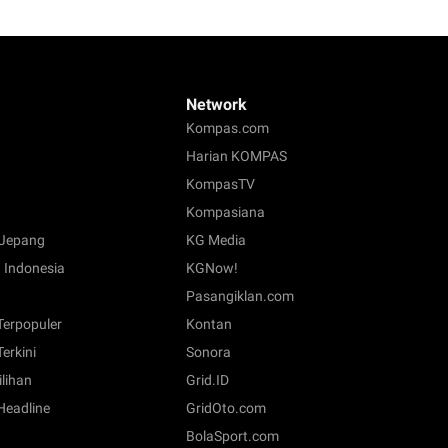
Network
Kompas.com
Harian KOMPAS
KompasTV
Kompasiana
Jepang
KG Media
 Indonesia
KGNow!
Pasangiklan.com
 Terpopuler
Kontan
Terkini
Sonora
ilihan
Grid.ID
 Headline
GridOto.com
BolaSport.com