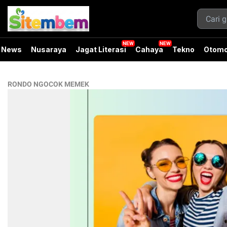
News
Nusaraya
Jagat Literasi
Cahaya
Tekno
Otomo
RONDO NGOCOK MEMEK