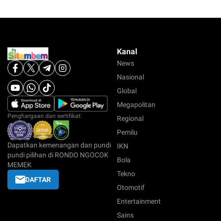
Kanal
News
Nasional
Global
Megapolitan
Penghargaan dan sertifikat:
Regional
Pemilu
Dapatkan kemenangan dan pundi
IKN
pundi pilihan di RONDO NGOCOK
Bola
MEMEK
Tekno
DAFTAR
Otomotif
Entertainment
Sains