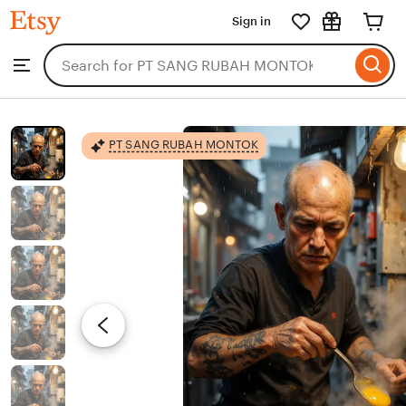
PT
Sign in
Skip
SANG
RUBAH
to
Search
Browse
MONTOK
ontent
for
items
or
shops
PT SANG RUBAH MONTOK