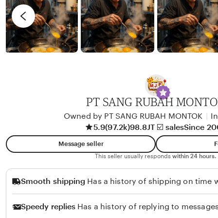
n
i
d
e
y
w
b
y
A
l
i
PT SANG RUBAH MONT
k
Owned by PT SANG RUBAH MONTOK
|
I
o
5.9
(97.2k)
98.8JT ☑️ sales
Since 2
l
Message seller
F
o
This seller usually responds
within 24 hours.
Smooth shipping
Has a history of shipping on time w
Speedy replies
Has a history of replying to messages