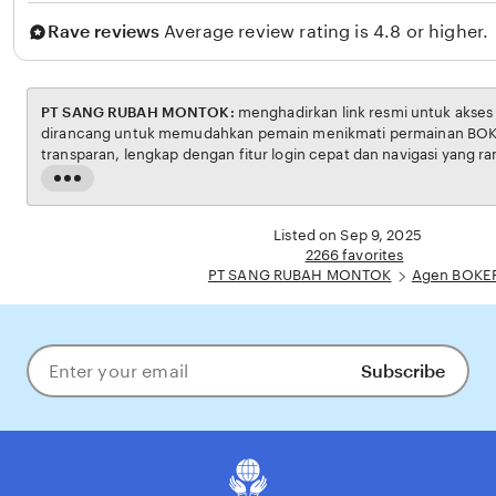
Rave reviews
Average review rating is 4.8 or higher.
PT SANG RUBAH MONTOK:
menghadirkan link resmi untuk akses situs BOKEP. Platform ini
dirancang untuk memudahkan pemain menikmati permainan BOKEP dengan aman dan
transparan, lengkap dengan fitur login cepat dan navigasi yang ramah pengguna. Setiap
transaksi dijamin aman, sementara update hasil dan informasi permainan selalu tersedia
Read
secara real-time. Dengan PT SANG RUBAH MONTOK, pengguna bisa merasa
the
pengalaman bermain Eporner yang nyaman, adil, dan terpercaya, menjadikannya pilihan
full
Listed on Sep 9, 2025
utama bagi pecinta BOKEP online di Indonesia.
description
2266 favorites
PT SANG RUBAH MONTOK
Agen BOKE
Subscribe
Enter
your
email