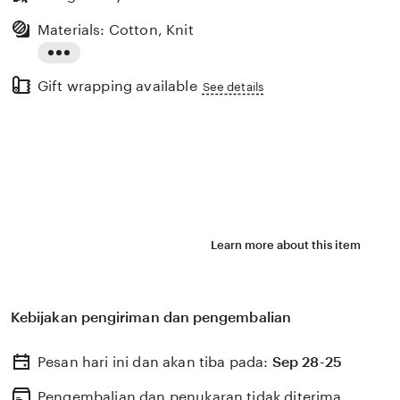
Materials: Cotton, Knit
Read
Gift wrapping available
the
See details
full
description
Learn more about this item
Kebijakan pengiriman dan pengembalian
Pesan hari ini dan akan tiba pada:
Sep 28-25
Pengembalian dan penukaran tidak diterima