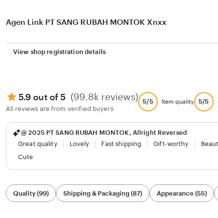
Agen Link PT SANG RUBAH MONTOK Xnxx
View shop registration details
(99.8k reviews)
5.9 out of 5
5/5
5/5
Item quality
All reviews are from verified buyers
@ 2025 PT SANG RUBAH MONTOK, Allright Reversed
Great quality
Lovely
Fast shipping
Gift-worthy
Beaut
Cute
Filter
Quality (99)
Shipping & Packaging (87)
Appearance (55)
by
category