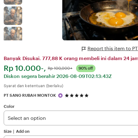
Report this item to
Banyak Disukai. 777,88 K orang membeli ini dalam 24 jam
Harga:
Rp 10.000-,
Normal:
Rp 100,000+
90% off
Diskon segera berahir
2026-08-09T02:13:43Z
Syarat dan ketentuan (berlaku)
5
PT SANG RUBAH MONTOK
out
of
Color
5
stars
Size ∣ Add on