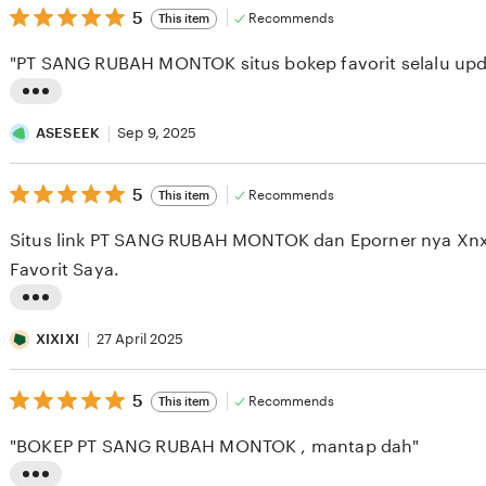
5
5
Recommends
This item
out
of
"PT SANG RUBAH MONTOK situs bokep favorit selalu updat
5
stars
L
i
ASESEEK
Sep 9, 2025
s
5
t
5
Recommends
This item
out
i
of
Situs link PT SANG RUBAH MONTOK dan Eporner nya Xnxx
5
n
stars
Favorit Saya.
g
r
L
e
i
XIXIXI
27 April 2025
v
s
i
5
t
5
Recommends
This item
out
e
i
of
"BOKEP PT SANG RUBAH MONTOK , mantap dah"
5
w
n
stars
b