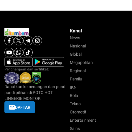
Kanal
News
Nasional
Global
Megapolitan
Penghargaan dan sertifikat:
Regional
Pemilu
Dapatkan kemenangan dan pundi
IKN
pundi pilihan di POTO HOT
Bola
LINGERIE MONTOK
Tekno
DAFTAR
Otomotif
Entertainment
Sains