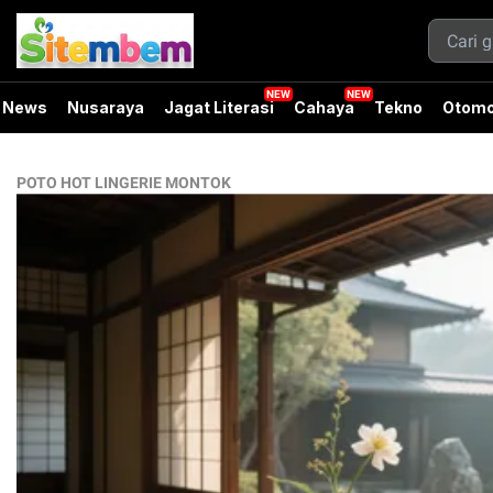
News
Nusaraya
Jagat Literasi
Cahaya
Tekno
Otomo
POTO HOT LINGERIE MONTOK