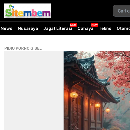
News
Nusaraya
Jagat Literasi
Cahaya
Tekno
Otomo
PIDIO PORNO GISEL