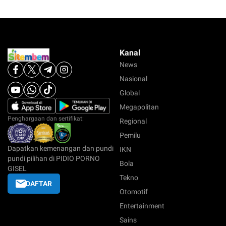
Kanal
News
Nasional
Global
Megapolitan
Penghargaan dan sertifikat:
Regional
Pemilu
Dapatkan kemenangan dan pundi
IKN
pundi pilihan di PIDIO PORNO
Bola
GISEL
Tekno
DAFTAR
Otomotif
Entertainment
Sains