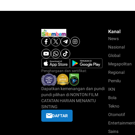
Kanal
News
Nasional
Global
Megapolitan
Penghargaan dan sertifikat:
Regional
Pemilu
Dapatkan kemenangan dan pundi
IKN
pundi pilihan di NONTON FILM
Bola
CATATAN HARIAN MENANTU
Tekno
SINTING
Otomotif
DAFTAR
Entertainment
Sains