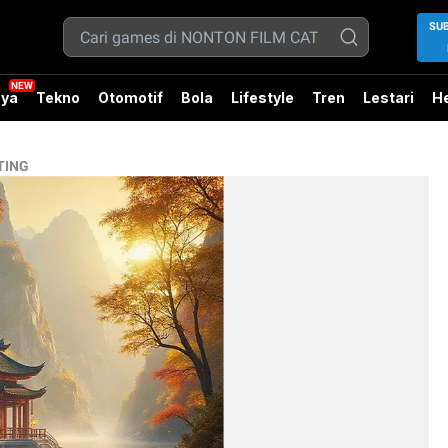
SU
ya
Tekno
Otomotif
Bola
Lifestyle
Tren
Lestari
He
TING