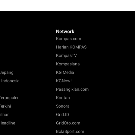
Network
Kompas.com
Harian KOMPAS
KompasTV
Kompasiana
Jepang
KG Media
 Indonesia
KGNow!
Pasangiklan.com
 Terpopuler
Kontan
Terkini
Sonora
ilihan
Grid.ID
 Headline
GridOto.com
BolaSport.com