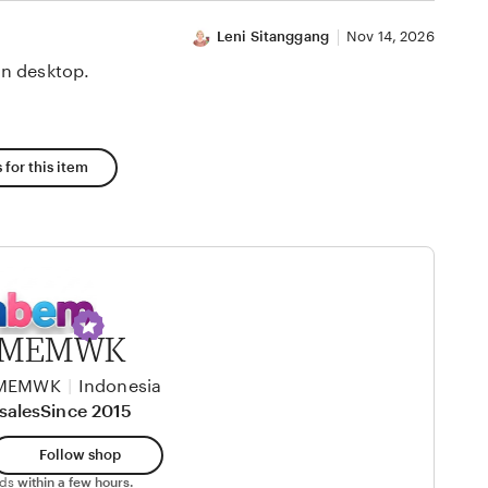
Leni Sitanggang
Nov 14, 2026
n desktop.
 for this item
 MEMWK
 MEMWK
|
Indonesia
sales
Since 2015
Follow shop
nds
within a few hours.