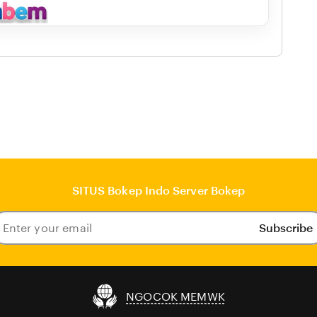
SITUS Bokep Indo Server Bokep
Subscribe
ter
our
ail
NGOCOK MEMWK