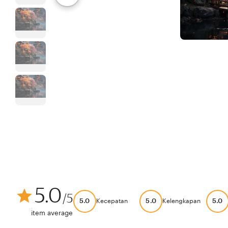
5.0
/5
5.0
5.0
5.0
Kecepatan
Kelengkapan
item average