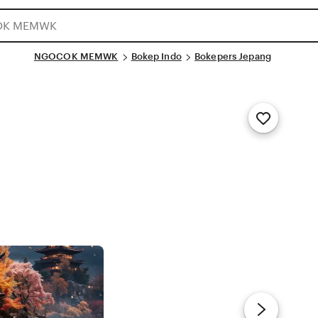
NGOCOK MEMWK
Bokep Indo
Bokepers Jepang
Add
to
Favorites