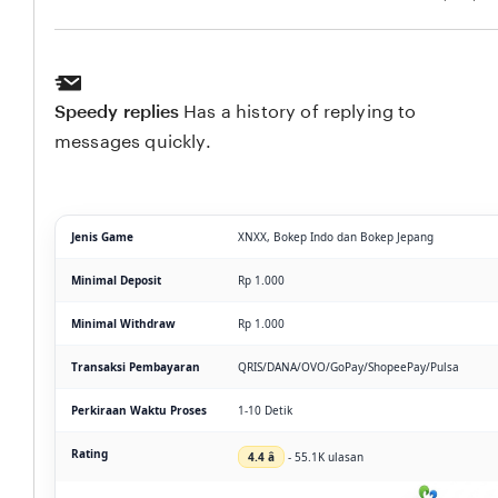
Speedy replies
Has a history of replying to
messages quickly.
Jenis Game
XNXX, Bokep Indo dan Bokep Jepang
Minimal Deposit
Rp 1.000
Minimal Withdraw
Rp 1.000
Transaksi Pembayaran
QRIS/DANA/OVO/GoPay/ShopeePay/Pulsa
Perkiraan Waktu Proses
1-10 Detik
Rating
4.4 â­
- 55.1K ulasan