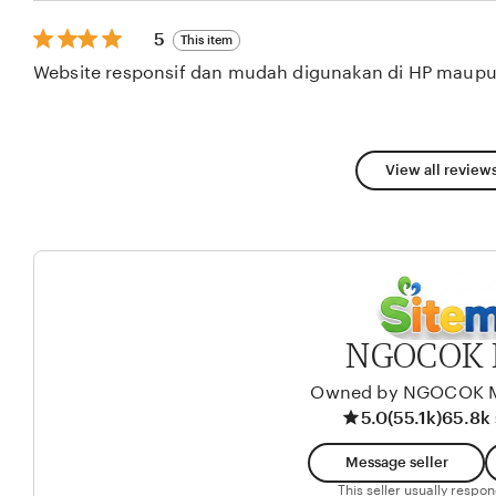
stars
5
5
This item
out
Website responsif dan mudah digunakan di HP maupu
of
5
stars
View all reviews
NGOCOK
Owned by NGOCOK
5.0
(55.1k)
65.8k 
Message seller
This seller usually respo