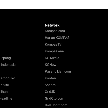
Network
Kompas.com
Harian KOMPAS
KompasTV
Kompasiana
Jepang
KG Media
 Indonesia
KGNow!
Pasangiklan.com
 Terpopuler
Kontan
Terkini
Sonora
ilihan
Grid.ID
 Headline
GridOto.com
BolaSport.com