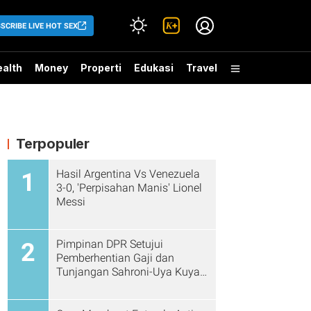
SCRIBE LIVE HOT SEX
alth
Money
Properti
Edukasi
Travel
Terpopuler
Hasil Argentina Vs Venezuela
1
3-0, 'Perpisahan Manis' Lionel
Messi
Pimpinan DPR Setujui
2
Pemberhentian Gaji dan
Tunjangan Sahroni-Uya Kuya
Cs