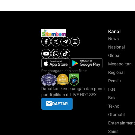
Kanal
News
Nasional
Global
Megapolitan
Penghargaan dan sertifikat:
Regional
Pemilu
Dapatkan kemenangan dan pundi
IKN
pundi pilihan di LIVE HOT SEX
Bola
DAFTAR
Tekno
Otomotif
Entertainment
Sains