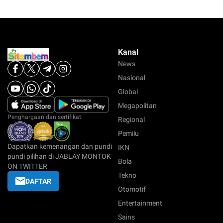
Kanal
News
Nasional
Global
Megapolitan
Penghargaan dan sertifikat:
Regional
Pemilu
Dapatkan kemenangan dan pundi
IKN
pundi pilihan di JABLAY MONTOK
Bola
ON TWITTER
Tekno
DAFTAR
Otomotif
Entertainment
Sains