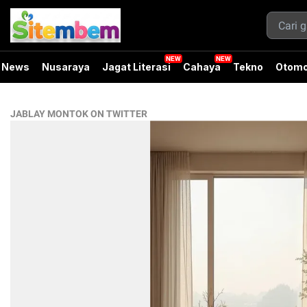
News
Nusaraya
Jagat Literasi
Cahaya
Tekno
Otomo
JABLAY MONTOK ON TWITTER