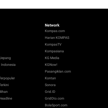
Network
Kompas.com
Harian KOMPAS
KompasTV
Kompasiana
Jepang
KG Media
 Indonesia
KGNow!
Pasangiklan.com
 Terpopuler
Kontan
Terkini
Sonora
ilihan
Grid.ID
 Headline
GridOto.com
BolaSport.com