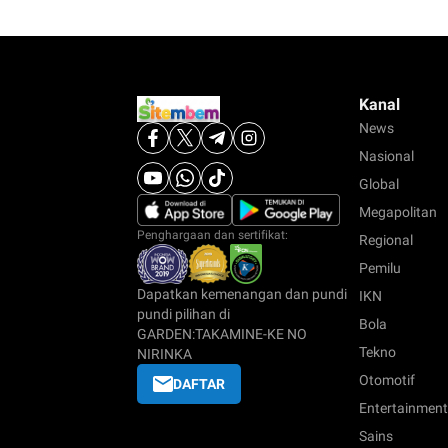
Kanal
News
Nasional
Global
Megapolitan
Penghargaan dan sertifikat:
Regional
Pemilu
Dapatkan kemenangan dan pundi
IKN
pundi pilihan di
Bola
GARDEN:TAKAMINE-KE NO
Tekno
NIRINKA
Otomotif
DAFTAR
Entertainment
Sains