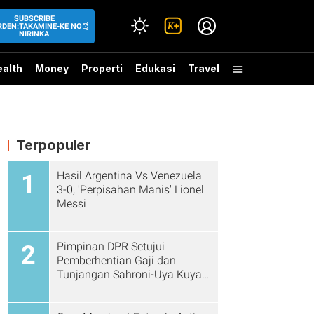
SUBSCRIBE
DEN:TAKAMINE-KE NO
NIRINKA
alth
Money
Properti
Edukasi
Travel
Terpopuler
Hasil Argentina Vs Venezuela
1
3-0, 'Perpisahan Manis' Lionel
Messi
Pimpinan DPR Setujui
2
Pemberhentian Gaji dan
Tunjangan Sahroni-Uya Kuya
Cs