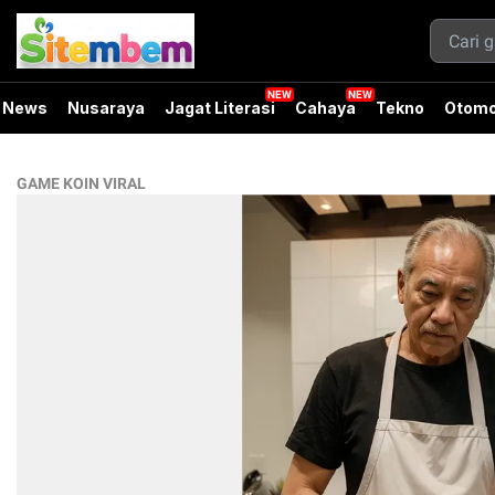
News
Nusaraya
Jagat Literasi
Cahaya
Tekno
Otomo
GAME KOIN VIRAL