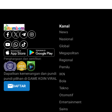
Kanal
News
Nasional
Global
Megapolitan
Penghargaan dan sertifikat:
Regional
Pemilu
Dapatkan kemenangan dan pundi
IKN
pundi pilihan di GAME KOIN VIRAL
Bola
DAFTAR
Tekno
Otomotif
Entertainment
Sains