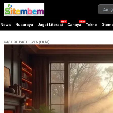
News
Nusaraya
Jagat Literasi
Cahaya
Tekno
Otomo
CAST OF PAST LIVES (FILM)