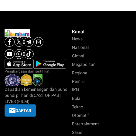
Kanal
News
Nasional
Global
Megapolitan
Penghargaan dan sertifikat:
Regional
Pemilu
Dapatkan kemenangan dan pundi
IKN
pundi pilihan di CAST OF PAST
Bola
LIVES (FILM)
Tekno
DAFTAR
Otomotif
Entertainment
Sains