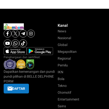
Kanal
News
Nasional
Global
Megapolitan
Penghargaan dan sertifikat:
Regional
Pemilu
Dapatkan kemenangan dan pundi
IKN
pundi pilihan di BELLE DELPHINE
Bola
PORM
Tekno
DAFTAR
Otomotif
Entertainment
Sains