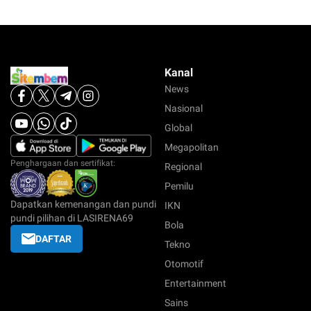
Kanal
News
Nasional
Global
Megapolitan
Penghargaan dan sertifikat:
Regional
Pemilu
Dapatkan kemenangan dan pundi
IKN
pundi pilihan di LASIRENA69
Bola
DAFTAR
Tekno
Otomotif
Entertainment
Sains