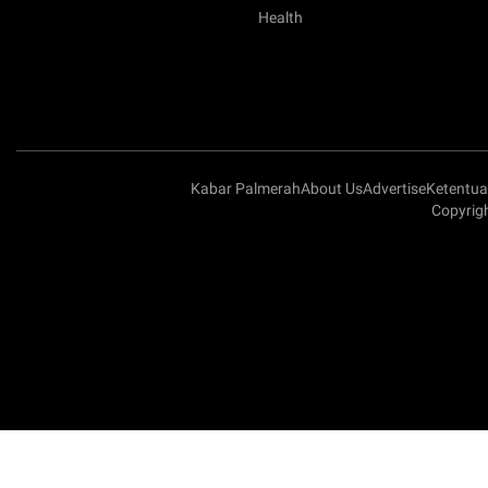
Health
Kabar Palmerah
About Us
Advertise
Ketentu
Copyrig