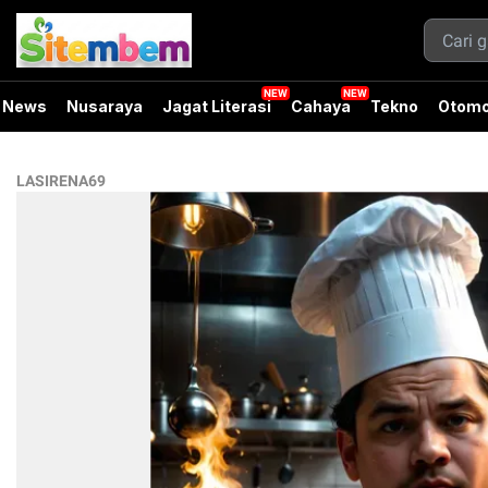
News
Nusaraya
Jagat Literasi
Cahaya
Tekno
Otomo
LASIRENA69