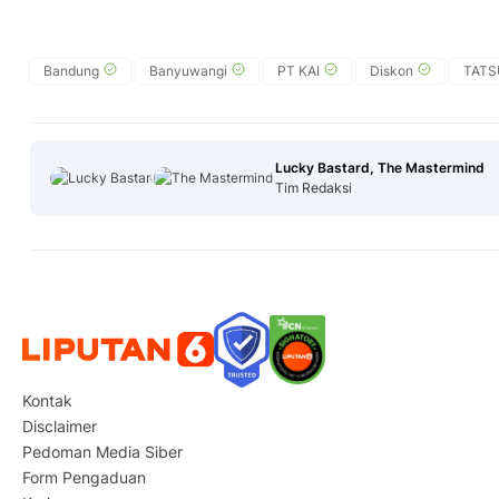
Bandung
Banyuwangi
PT KAI
Diskon
TATS
Lucky Bastard, The Mastermind
Tim Redaksi
Kontak
Disclaimer
Pedoman Media Siber
Form Pengaduan