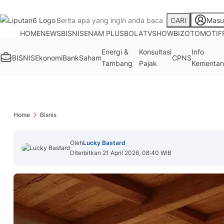
CARI
Masu
HOME
NEWS
BISNIS
ENAM PLUS
BOLA
TV
SHOWBIZ
OTOMOTIF
Energi &
Konsultasi
Info
BISNIS
Ekonomi
Bank
Saham
CPNS
Tambang
Pajak
Kementan
Home
Bisnis
Oleh
Lucky Bastard
Diterbitkan 21 April 2026, 08:40 WIB