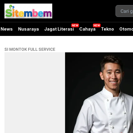
News
Nusaraya
Jagat Literasi
Cahaya
Tekno
Otomo
SI MONTOK FULL SERVICE