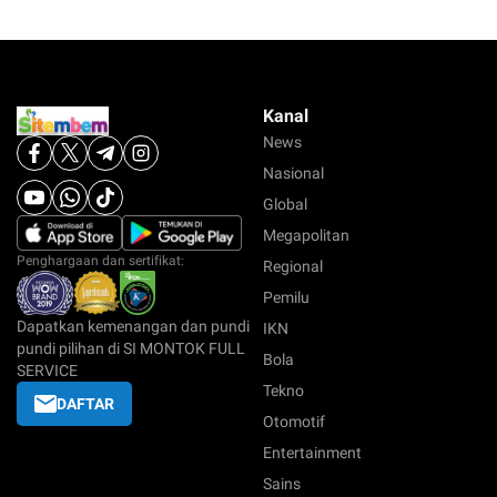
Kanal
News
Nasional
Global
Megapolitan
Penghargaan dan sertifikat:
Regional
Pemilu
Dapatkan kemenangan dan pundi
IKN
pundi pilihan di SI MONTOK FULL
Bola
SERVICE
Tekno
DAFTAR
Otomotif
Entertainment
Sains