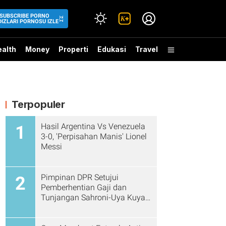
SUBSCRIBE PORNO
DIZLARI PORNOSU IZLE
alth
Money
Properti
Edukasi
Travel
Terpopuler
Hasil Argentina Vs Venezuela
1
3-0, 'Perpisahan Manis' Lionel
Messi
Pimpinan DPR Setujui
2
Pemberhentian Gaji dan
Tunjangan Sahroni-Uya Kuya
Cs