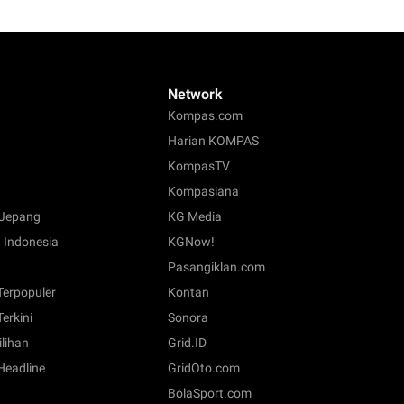
Network
Kompas.com
Harian KOMPAS
KompasTV
Kompasiana
Jepang
KG Media
 Indonesia
KGNow!
Pasangiklan.com
 Terpopuler
Kontan
Terkini
Sonora
ilihan
Grid.ID
 Headline
GridOto.com
BolaSport.com