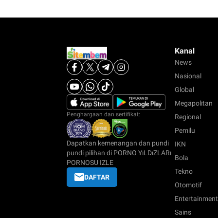
Kanal
News
Nasional
Global
Megapolitan
Penghargaan dan sertifikat:
Regional
Pemilu
Dapatkan kemenangan dan pundi
IKN
pundi pilihan di PORNO YıLDıZLARı
Bola
PORNOSU IZLE
Tekno
DAFTAR
Otomotif
Entertainment
Sains