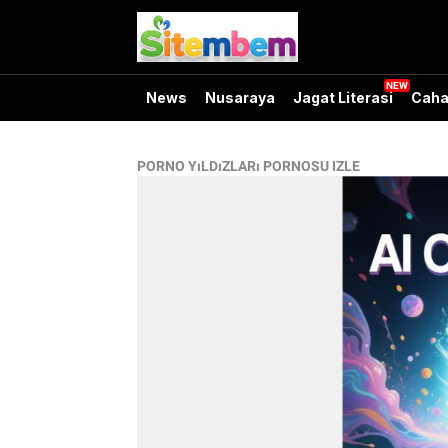
News
Nusaraya
Jagat Literasi
Caha
PORNO YıLDıZLARı PORNOSU IZLE