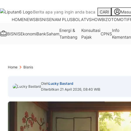
CARI
Masu
HOME
NEWS
BISNIS
ENAM PLUS
BOLA
TV
SHOWBIZ
OTOMOTIF
Energi &
Konsultasi
Info
BISNIS
Ekonomi
Bank
Saham
CPNS
Tambang
Pajak
Kementan
Home
Bisnis
Oleh
Lucky Bastard
Diterbitkan 21 April 2026, 08:40 WIB