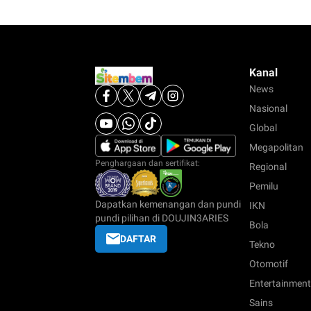
Kanal
News
Nasional
Global
Megapolitan
Penghargaan dan sertifikat:
Regional
Pemilu
Dapatkan kemenangan dan pundi
IKN
pundi pilihan di DOUJIN3ARIES
Bola
DAFTAR
Tekno
Otomotif
Entertainment
Sains