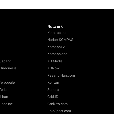
Network
Kompas.com
Harian KOMPAS
KompasTV
Kompasiana
Jepang
KG Media
 Indonesia
KGNow!
Pasangiklan.com
 Terpopuler
Kontan
Terkini
Sonora
ilihan
Grid.ID
 Headline
GridOto.com
BolaSport.com