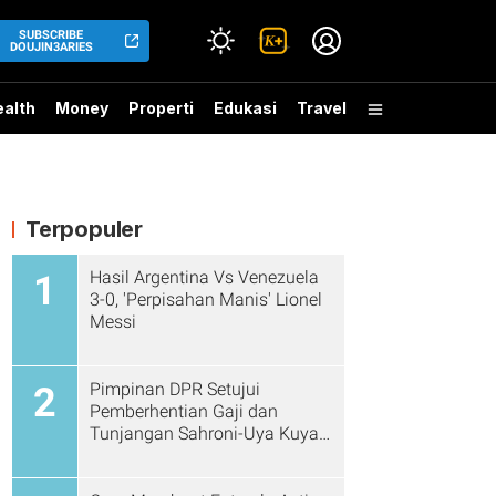
SUBSCRIBE
DOUJIN3ARIES
alth
Money
Properti
Edukasi
Travel
Terpopuler
Hasil Argentina Vs Venezuela
1
3-0, 'Perpisahan Manis' Lionel
Messi
Pimpinan DPR Setujui
2
Pemberhentian Gaji dan
Tunjangan Sahroni-Uya Kuya
Cs