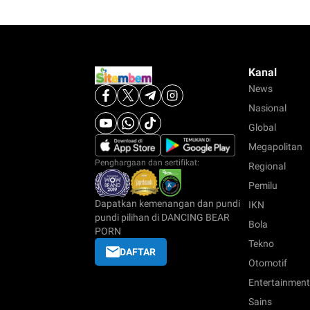
Kanal
News
Nasional
Global
Megapolitan
Penghargaan dan sertifikat:
Regional
Pemilu
Dapatkan kemenangan dan pundi
IKN
pundi pilihan di DANCING BEAR
Bola
PORN
Tekno
DAFTAR
Otomotif
Entertainment
Sains