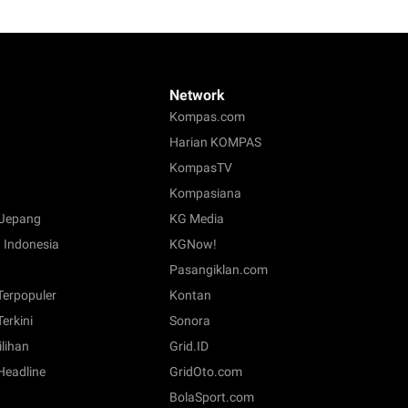
Network
Kompas.com
Harian KOMPAS
KompasTV
Kompasiana
Jepang
KG Media
 Indonesia
KGNow!
Pasangiklan.com
 Terpopuler
Kontan
Terkini
Sonora
ilihan
Grid.ID
 Headline
GridOto.com
BolaSport.com