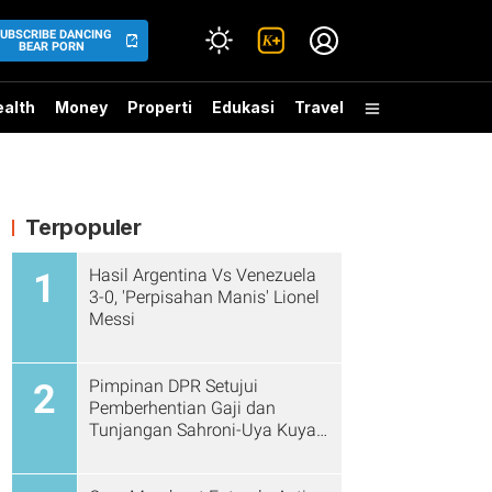
UBSCRIBE DANCING
BEAR PORN
alth
Money
Properti
Edukasi
Travel
Terpopuler
Hasil Argentina Vs Venezuela
1
3-0, 'Perpisahan Manis' Lionel
Messi
Pimpinan DPR Setujui
2
Pemberhentian Gaji dan
Tunjangan Sahroni-Uya Kuya
Cs