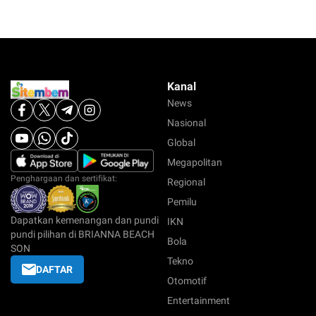
Kanal
News
Nasional
Global
Megapolitan
Penghargaan dan sertifikat:
Regional
Pemilu
Dapatkan kemenangan dan pundi
IKN
pundi pilihan di BRIANNA BEACH
Bola
SON
Tekno
DAFTAR
Otomotif
Entertainment