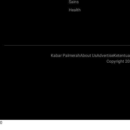
Sains
Health
Kabar Palmerah
About Us
Advertise
Ketentu
Copyright 2
0