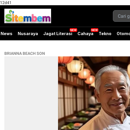
12d41
News
Nusaraya
Jagat Literasi
Cahaya
Tekno
Otomo
BRIANNA BEACH SON