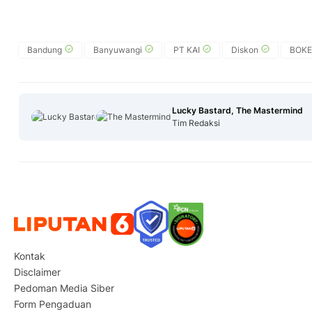
Bandung
Banyuwangi
PT KAI
Diskon
BOKE
Lucky Bastard, The Mastermind
Tim Redaksi
Kontak
Disclaimer
Pedoman Media Siber
Form Pengaduan