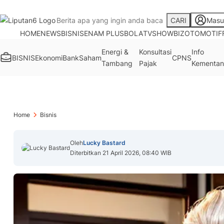
CARI
Masu
HOME
NEWS
BISNIS
ENAM PLUS
BOLA
TV
SHOWBIZ
OTOMOTIF
Energi &
Konsultasi
Info
BISNIS
Ekonomi
Bank
Saham
CPNS
Tambang
Pajak
Kementan
Home
Bisnis
Oleh
Lucky Bastard
Diterbitkan 21 April 2026, 08:40 WIB