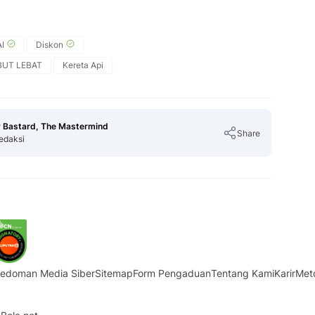
I
Diskon
BUT LEBAT
Kereta Api
 Bastard, The Mastermind
Share
edaksi
Copy Link
edoman Media Siber
Sitemap
Form Pengaduan
Tentang Kami
Karir
Met