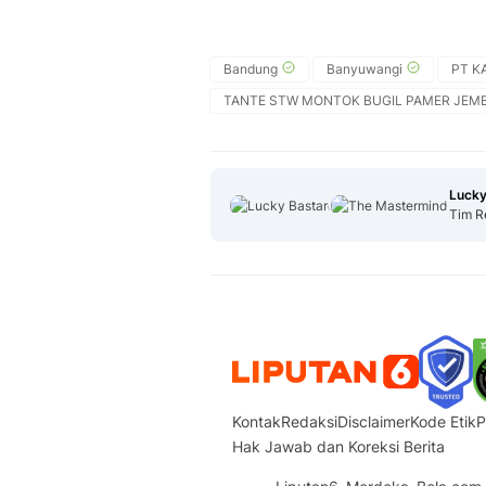
Bandung
Banyuwangi
PT KA
TANTE STW MONTOK BUGIL PAMER JEM
Lucky
Tim R
Kontak
Redaksi
Disclaimer
Kode Etik
P
Hak Jawab dan Koreksi Berita