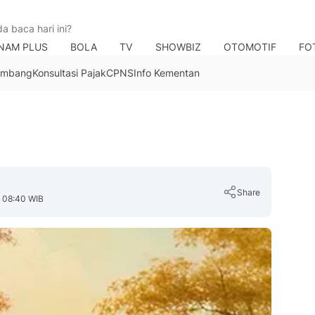
NAM PLUS
BOLA
TV
SHOWBIZ
OTOMOTIF
FO
Tambang
Konsultasi Pajak
CPNS
Info Kementan
Share
, 08:40 WIB
Copy Link