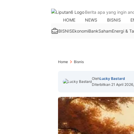
HOME
NEWS
BISNIS
E
BISNIS
Ekonomi
Bank
Saham
Energi & 
Home
Bisnis
Oleh
Lucky Bastard
Diterbitkan 21 April 2026