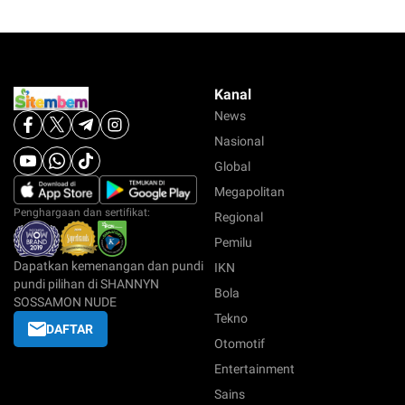
Kanal
News
Nasional
Global
Megapolitan
Penghargaan dan sertifikat:
Regional
Pemilu
Dapatkan kemenangan dan pundi
IKN
pundi pilihan di SHANNYN
Bola
SOSSAMON NUDE
Tekno
DAFTAR
Otomotif
Entertainment
Sains