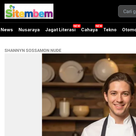
News
Nusaraya
Jagat Literasi
Cahaya
Tekno
Otomo
SHANNYN SOSSAMON NUDE