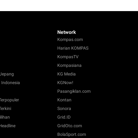
Network
Kompas.com
Harian KOMPAS
KompasTV
Kompasiana
Jepang
KG Media
 Indonesia
KGNow!
Pasangiklan.com
 Terpopuler
Kontan
Terkini
Sonora
ilihan
Grid.ID
 Headline
GridOto.com
BolaSport.com