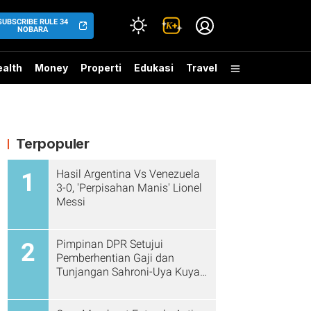
SUBSCRIBE RULE 34
NOBARA
alth
Money
Properti
Edukasi
Travel
Terpopuler
Hasil Argentina Vs Venezuela
1
3-0, 'Perpisahan Manis' Lionel
Messi
Pimpinan DPR Setujui
2
Pemberhentian Gaji dan
Tunjangan Sahroni-Uya Kuya
Cs