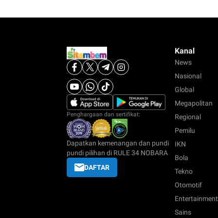
Kanal
News
Nasional
Global
Megapolitan
Penghargaan dan sertifikat:
Regional
Pemilu
Dapatkan kemenangan dan pundi
IKN
pundi pilihan di RULE 34 NOBARA
Bola
DAFTAR
Tekno
Otomotif
Entertainment
Sains