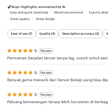
Buyer highlights, summarized by AI
Easy and quick download
Would recommend
Exactly what
Great quality
Great design
Filter
Ease of use (7)
Quality (4)
Description accuracy (3)
S
by
category
5
5
This item
out
Permainan berjalan lancar tanpa lag, cocok untuk ses
of
5
stars
5
5
This item
out
Banyak game menarik dari Server Bokep yang bisa dipil
of
5
stars
5
5
This item
out
Peluang kemenangan terasa lebih konsisten di berba
of
5