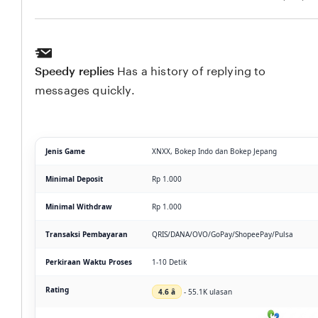
Speedy replies
Has a history of replying to
messages quickly.
Jenis Game
XNXX, Bokep Indo dan Bokep Jepang
Minimal Deposit
Rp 1.000
Minimal Withdraw
Rp 1.000
Transaksi Pembayaran
QRIS/DANA/OVO/GoPay/ShopeePay/Pulsa
Perkiraan Waktu Proses
1-10 Detik
Rating
4.6 â­
- 55.1K ulasan