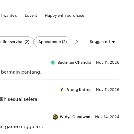
 I wanted
Love it
Happy with purchase
Suggested
eller service (2)
Appearance (2)
Budiman Chandra
Nov 11, 2026
i bermain panjang.
Ateng Katros
Nov 11, 2026
ih sesuai selera.
Widya Gunawan
Nov 14, 2024
gai game unggulan.