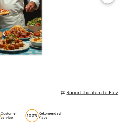
Report this item to Etsy
Customer
Rekomendasi
100%
service
Player