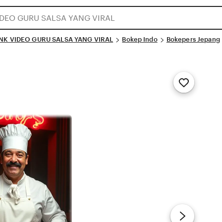
INK VIDEO GURU SALSA YANG VIRAL
Bokep Indo
Bokepers Jepang
Add
to
Favorites