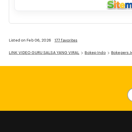
Listed on Feb 06, 2026
177 favorites
LINK VIDEO GURU SALSA YANG VIRAL
Bokep Indo
Bokepers 
En
y
em