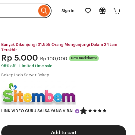
Sign in
Banyak Dikunjungi 31.555 Orang Mengunjungi Dalam 24 Jam
Terakhir
Price:
Rp 5.000
Original
Rp 100,000
New markdown!
Price:
95% off
Limited time sale
Bokep Indo Server Bokep
5
LINK VIDEO GURU SALSA YANG VIRAL
out
of
5
stars
Add to cart