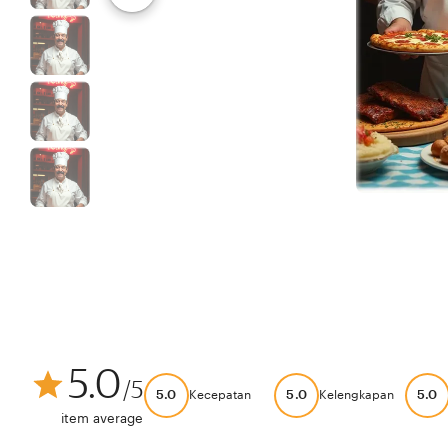
5.0
/5
5.0
5.0
5.0
Kecepatan
Kelengkapan
item average