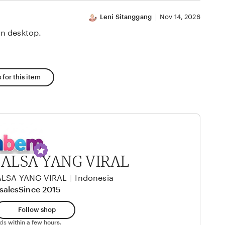
Leni Sitanggang
Nov 14, 2026
n desktop.
 for this item
SALSA YANG VIRAL
ALSA YANG VIRAL
|
Indonesia
sales
Since 2015
Follow shop
nds
within a few hours.