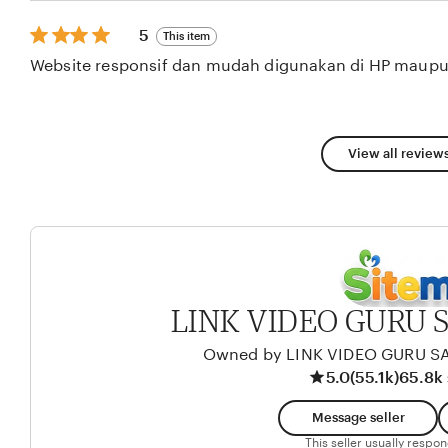
stars
5
5
This item
out
Website responsif dan mudah digunakan di HP maupu
of
5
stars
View all reviews
LINK VIDEO GURU 
Owned by LINK VIDEO GURU S
5.0
(55.1k)
65.8k 
Message seller
This seller usually respo