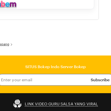
Jepang
SITUS Bokep Indo Server Bokep
Subscribe
ter
our
ail
LINK VIDEO GURU SALSA YANG VIRAL