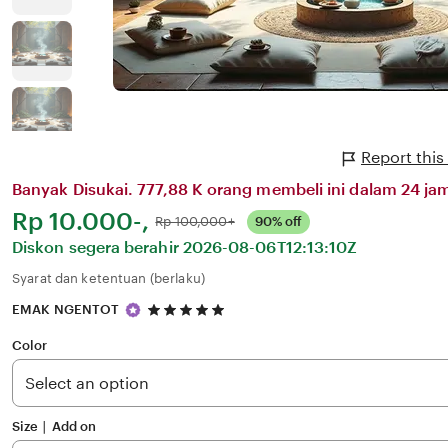
Report thi
Banyak Disukai. 777,88 K orang membeli ini dalam 24 jam
Harga:
Rp 10.000-,
Normal:
Rp 100,000+
90% off
Diskon segera berahir
2026-08-06T12:13:10Z
Syarat dan ketentuan (berlaku)
5
EMAK NGENTOT
out
of
Color
5
stars
Size ∣ Add on