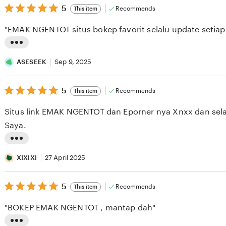
5
5
Recommends
This item
out
of
"EMAK NGENTOT situs bokep favorit selalu update setiap 
5
stars
L
i
ASESEEK
Sep 9, 2025
s
5
t
5
Recommends
This item
out
i
of
Situs link EMAK NGENTOT dan Eporner nya Xnxx dan sela
5
n
stars
Saya.
g
r
L
e
i
XIXIXI
27 April 2025
v
s
i
5
t
5
Recommends
This item
out
e
i
of
"BOKEP EMAK NGENTOT , mantap dah"
5
w
n
stars
b