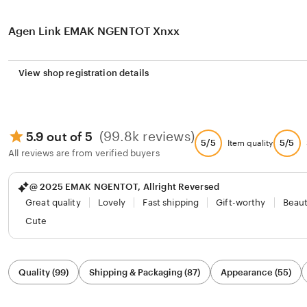
Agen Link EMAK NGENTOT Xnxx
View shop registration details
(99.8k reviews)
5.9 out of 5
5/5
5/5
Item quality
All reviews are from verified buyers
@ 2025 EMAK NGENTOT, Allright Reversed
Great quality
Lovely
Fast shipping
Gift-worthy
Beaut
Cute
Filter
Quality (99)
Shipping & Packaging (87)
Appearance (55)
by
category