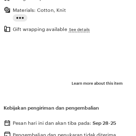
Materials: Cotton, Knit
Read
Gift wrapping available
the
See details
full
description
Learn more about this item
Kebijakan pengiriman dan pengembalian
Pesan hari ini dan akan tiba pada:
Sep 28-25
Pengembalian dan penukaran tidak diterima