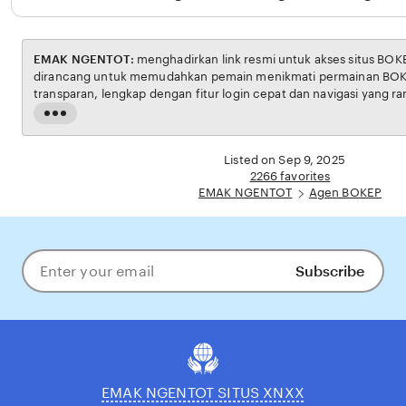
EMAK NGENTOT:
menghadirkan link resmi untuk akses situs BOKEP. Platform ini
dirancang untuk memudahkan pemain menikmati permainan BOKEP dengan aman dan
transparan, lengkap dengan fitur login cepat dan navigasi yang ramah pengguna. Setiap
transaksi dijamin aman, sementara update hasil dan informasi permainan selalu tersedia
Read
secara real-time. Dengan EMAK NGENTOT, pengguna bisa merasakan pengalaman
the
bermain Eporner yang nyaman, adil, dan terpercaya, menjadikannya pilihan utama bagi
full
Listed on Sep 9, 2025
pecinta BOKEP online di Indonesia.
description
2266 favorites
EMAK NGENTOT
Agen BOKEP
Subscribe
Enter
your
email
EMAK NGENTOT SITUS XNXX