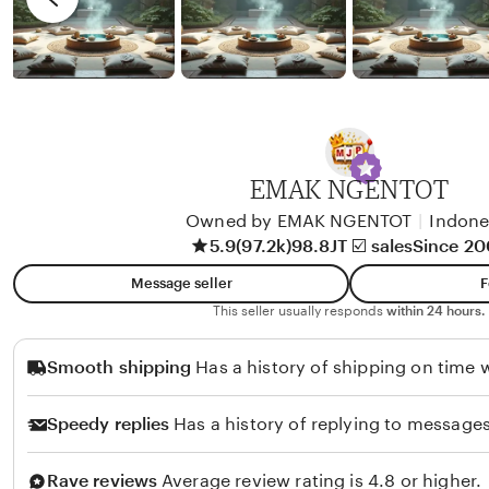
n
i
d
e
y
w
b
y
A
EMAK NGENTOT
l
i
Owned by EMAK NGENTOT
|
Indone
5.9
(97.2k)
98.8JT ☑️ sales
Since 2
k
o
Message seller
F
l
This seller usually responds
within 24 hours.
o
Smooth shipping
Has a history of shipping on time w
Speedy replies
Has a history of replying to messages
Rave reviews
Average review rating is 4.8 or higher.