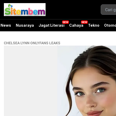
News
Nusaraya
Jagat Literasi
Cahaya
Tekno
Otomo
CHELSEA LYNN ONLYFANS LEAKS