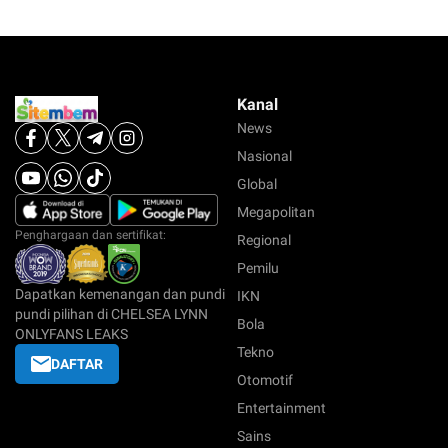
Kanal
News
Nasional
Global
Megapolitan
Penghargaan dan sertifikat:
Regional
Pemilu
Dapatkan kemenangan dan pundi
IKN
pundi pilihan di CHELSEA LYNN
Bola
ONLYFANS LEAKS
Tekno
DAFTAR
Otomotif
Entertainment
Sains