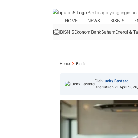
HOME
NEWS
BISNIS
E
BISNIS
Ekonomi
Bank
Saham
Energi & 
Home
Bisnis
Oleh
Lucky Bastard
Diterbitkan 21 April 2026