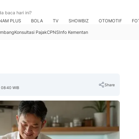
NAM PLUS
BOLA
TV
SHOWBIZ
OTOMOTIF
FO
Tambang
Konsultasi Pajak
CPNS
Info Kementan
Share
, 08:40 WIB
Copy Link