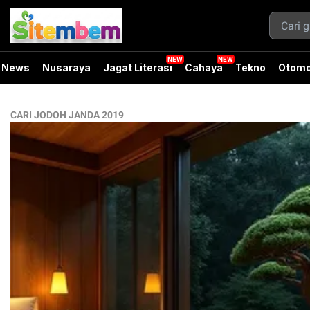
News
Nusaraya
Jagat Literasi
Cahaya
Tekno
Otomo
CARI JODOH JANDA 2019