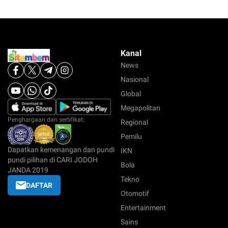
Kanal
News
Nasional
Global
Megapolitan
Penghargaan dan sertifikat:
Regional
Pemilu
Dapatkan kemenangan dan pundi
IKN
pundi pilihan di CARI JODOH
Bola
JANDA 2019
Tekno
DAFTAR
Otomotif
Entertainment
Sains