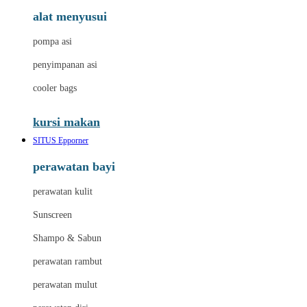
alat menyusui
pompa asi
penyimpanan asi
cooler bags
kursi makan
SITUS Epporner
perawatan bayi
perawatan kulit
Sunscreen
Shampo & Sabun
perawatan rambut
perawatan mulut