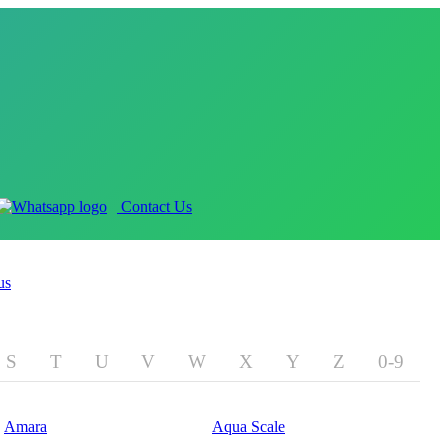
Contact Us
us
S
T
U
V
W
X
Y
Z
0-9
Amara
Aqua Scale