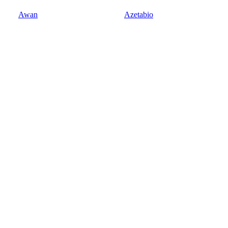
Awan
Azetabio