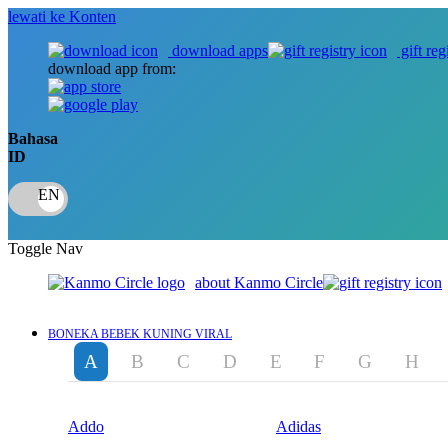
lewati ke Konten
download apps
gift reg
download app from:
Bahasa
ID
Toggle Nav
about Kanmo Circle
BONEKA BEBEK KUNING VIRAL
A
B
C
D
E
F
G
H
Addo
Adidas