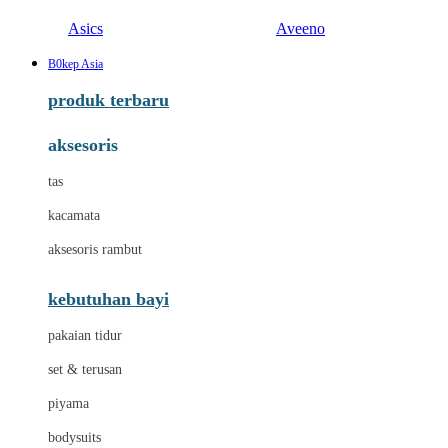
Asics
Aveeno
B0kep Asia
produk terbaru
aksesoris
tas
kacamata
aksesoris rambut
kebutuhan bayi
pakaian tidur
set & terusan
piyama
bodysuits