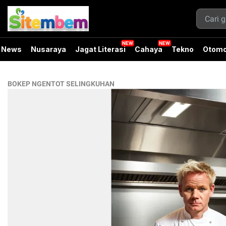
News
Nusaraya
Jagat Literasi
Cahaya
Tekno
Otomo
BOKEP NGENTOT SELINGKUHAN