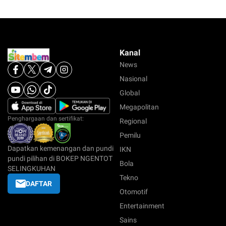
Kanal
News
Nasional
Global
Megapolitan
Penghargaan dan sertifikat:
Regional
Pemilu
Dapatkan kemenangan dan pundi
IKN
pundi pilihan di BOKEP NGENTOT
Bola
SELINGKUHAN
Tekno
DAFTAR
Otomotif
Entertainment
Sains