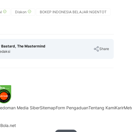
I
Diskon
BOKEP INDONESIA BELAJAR NGENTOT
 Bastard, The Mastermind
Share
edaksi
Copy Link
edoman Media Siber
Sitemap
Form Pengaduan
Tentang Kami
Karir
Met
Bola.net