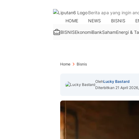
HOME
NEWS
BISNIS
E
BISNIS
Ekonomi
Bank
Saham
Energi & 
Home
Bisnis
Oleh
Lucky Bastard
Diterbitkan 21 April 2026