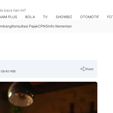
NAM PLUS
BOLA
TV
SHOWBIZ
OTOMOTIF
FO
Tambang
Konsultasi Pajak
CPNS
Info Kementan
Share
, 08:40 WIB
Copy Link