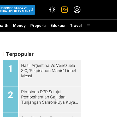
UBSCRIBE BARCA VS
FICA LIVE DI TV MANA
alth
Money
Properti
Edukasi
Travel
Terpopuler
Hasil Argentina Vs Venezuela
1
3-0, 'Perpisahan Manis' Lionel
Messi
Pimpinan DPR Setujui
2
Pemberhentian Gaji dan
Tunjangan Sahroni-Uya Kuya
Cs