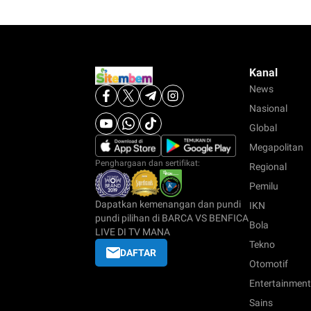
Kanal
News
Nasional
Global
Megapolitan
Penghargaan dan sertifikat:
Regional
Pemilu
Dapatkan kemenangan dan pundi
IKN
pundi pilihan di BARCA VS BENFICA
Bola
LIVE DI TV MANA
Tekno
DAFTAR
Otomotif
Entertainment
Sains