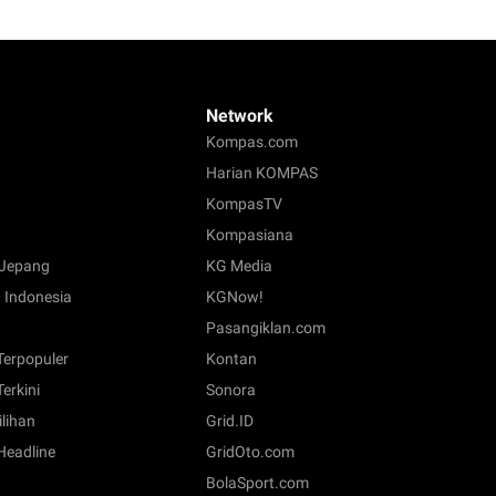
Network
Kompas.com
Harian KOMPAS
KompasTV
Kompasiana
Jepang
KG Media
 Indonesia
KGNow!
Pasangiklan.com
 Terpopuler
Kontan
Terkini
Sonora
ilihan
Grid.ID
 Headline
GridOto.com
BolaSport.com