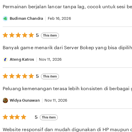
of
Permainan berjalan lancar tanpa lag, cocok untuk sesi b
5
stars
Budiman Chandra
Feb 16, 2026
5
5
This item
out
of
Banyak game menarik dari Server Bokep yang bisa dipilih 
5
stars
Ateng Katros
Nov 11, 2026
5
5
This item
out
of
Peluang kemenangan terasa lebih konsisten di berbagai
5
stars
Widya Gunawan
Nov 11, 2026
5
5
This item
out
of
Website responsif dan mudah digunakan di HP maupun 
5