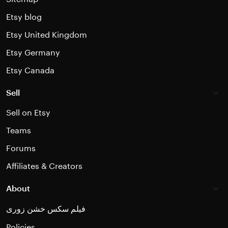
Etsy blog
Etsy United Kingdom
Etsy Germany
Etsy Canada
Sell
Sell on Etsy
Teams
Forums
Affiliates & Creators
About
فیلم سکس خشن زوری
Policies