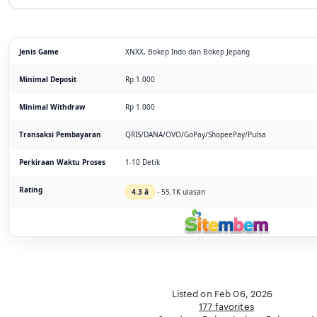
Jenis Game
XNXX, Bokep Indo dan Bokep Jepang
Minimal Deposit
Rp 1.000
Minimal Withdraw
Rp 1.000
Transaksi Pembayaran
QRIS/DANA/OVO/GoPay/ShopeePay/Pulsa
Perkiraan Waktu Proses
1-10 Detik
Rating
4.3 â­
- 55.1K ulasan
Listed on Feb 06, 2026
177 favorites