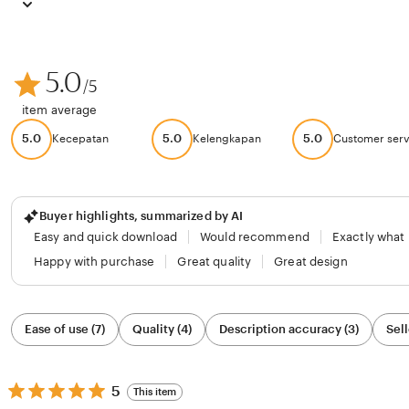
5.0
/5
item average
5.0
5.0
5.0
Kecepatan
Kelengkapan
Customer serv
Buyer highlights, summarized by AI
Easy and quick download
Would recommend
Exactly what
Happy with purchase
Great quality
Great design
Filter
Ease of use (7)
Quality (4)
Description accuracy (3)
Sell
by
category
5
5
This item
out