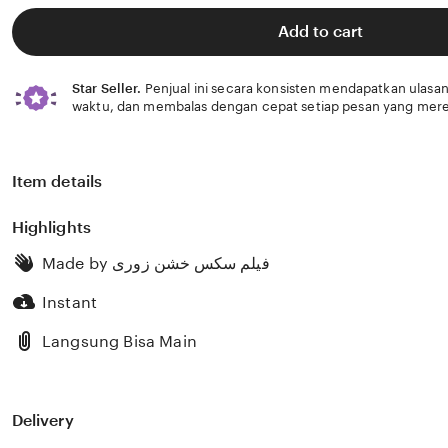
of
5
Add to cart
stars
Star Seller.
Penjual ini secara konsisten mendapatkan ulasan
waktu, dan membalas dengan cepat setiap pesan yang mere
Item details
Highlights
Made by
فیلم سکس خشن زوری
Instant
Langsung Bisa Main
Delivery