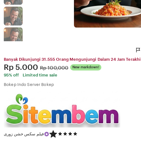
Banyak Dikunjungi 31.555 Orang Mengunjungi Dalam 24 Jam Terakhi
Price:
Rp 5.000
Original
Rp 100,000
New markdown!
Price:
95% off
Limited time sale
Bokep Indo Server Bokep
5
فیلم سکس خشن زوری
out