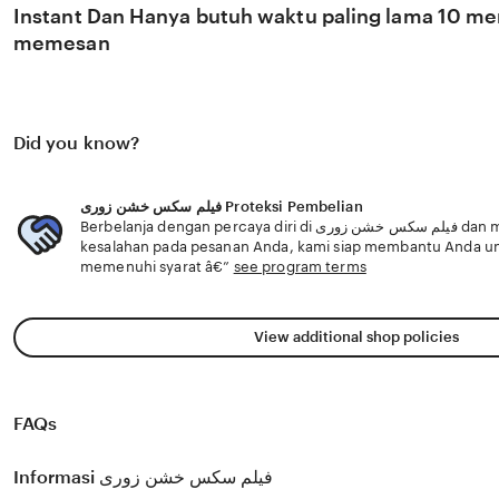
Instant Dan Hanya butuh waktu paling lama 10 men
memesan
Did you know?
فیلم سکس خشن زوری Proteksi Pembelian
Berbelanja dengan percaya diri di فیلم سکس خشن زوری dan mengetahui jika terjadi
kesalahan pada pesanan Anda, kami siap membantu Anda u
memenuhi syarat â€”
see program terms
View additional shop policies
FAQs
Informasi فیلم سکس خشن زوری