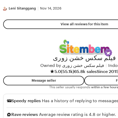
stars
Leni Sitanggang
Nov 14, 2026
View all reviews for this item
فیلم سکس خشن زوری
Owned by فیلم سکس خشن زوری
|
Indo
5.0
(55.1k)
65.8k sales
Since 201
Message seller
F
This seller usually responds
within a few hours
Speedy replies
Has a history of replying to messages
Rave reviews
Average review rating is 4.8 or higher.